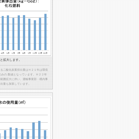
と拡大します。
よる二酸化炭素排出量はＨ２１年は環境
のみの.数値となっています。Ｈ２２年
証範囲拡大に伴い、運輸事業部・構内事
排出量も加算しています。