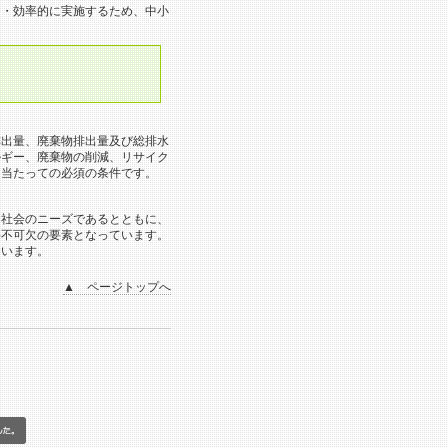
的・効率的に実施するため、中小
排出量、廃棄物排出量及び総排水
ルギー、廃棄物の削減、リサイク
に当たっての必須の条件です。
、社会のニーズであるとともに、
要不可欠の要素となっています。
ています。
▲ ページトップへ