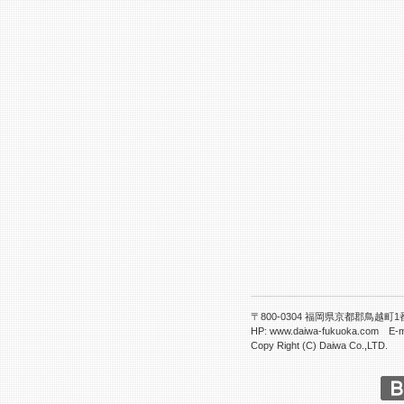
〒800-0304 福岡県京都郡鳥越町1番77 T
HP: www.daiwa-fukuoka.com E-m
Copy Right (C) Daiwa Co.,LTD.