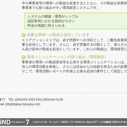
中小事業者等の環境への取組を促進するとともに、その取組を効果
事業者でも取り組みやすい環境経営システムです。
システムの構築・運用がシンプル
認証取得にかかる負担が小さい
料金が低額に抑えられる
必要な環境への取組を規定しています
エコアクション２１では、必ず把握すべき項目として、二酸化炭素
量を必須としています。さらに、必ず実施する行動として、省エネ
ル及び節水の取組を必須としています。これらの取組は、環境経営
環境コミュニケーションの取り組み（環境報告）
事業者が環境への取組状況等を公表する環境コミュニケーションは
自らの環境活動を推進し、さらには社会からの信頼を得るための必
そこで、環境活動レポートの作成と公表を必須の要件として規定し
EL (093)434-3333 FAX (093)434-5149
ail:
info@daiwa-fukuoka.com